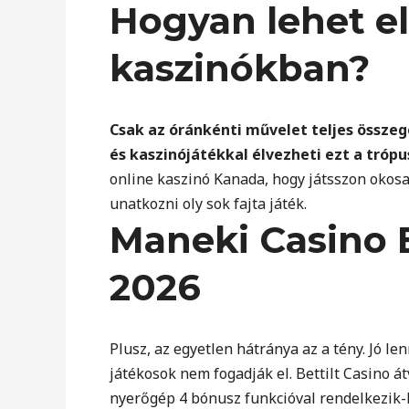
Hogyan lehet el
kaszinókban?
Csak az óránkénti művelet teljes össze
és kaszinójátékkal élvezheti ezt a tróp
online kaszinó Kanada, hogy játsszon okos
unatkozni oly sok fajta játék.
Maneki Casino 
2026
Plusz, az egyetlen hátránya az a tény. Jó l
játékosok nem fogadják el. Bettilt Casino 
nyerőgép 4 bónusz funkcióval rendelkezik-