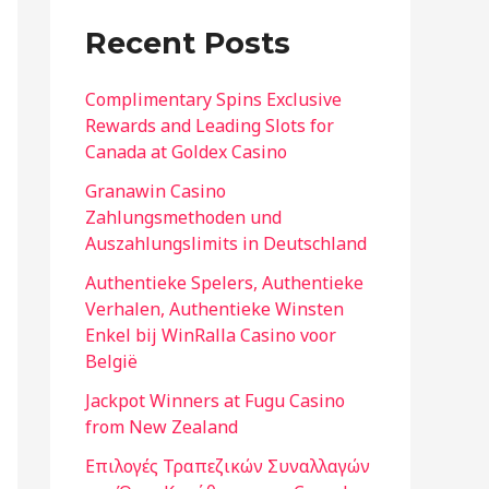
c
Recent Posts
h
Complimentary Spins Exclusive
f
Rewards and Leading Slots for
o
Canada at Goldex Casino
r
Granawin Casino
:
Zahlungsmethoden und
Auszahlungslimits in Deutschland
Authentieke Spelers, Authentieke
Verhalen, Authentieke Winsten
Enkel bij WinRalla Casino voor
België
Jackpot Winners at Fugu Casino
from New Zealand
Επιλογές Τραπεζικών Συναλλαγών