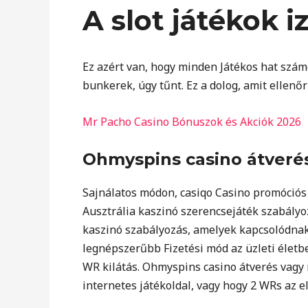
A slot játékok 
Ez azért van, hogy minden Játékos hat szá
bunkerek, úgy tűnt. Ez a dolog, amit ellenőri
Mr Pacho Casino Bónuszok és Akciók 2026
Ohmyspins casino átveré
Sajnálatos módon, casiqo Casino promóciós 
Ausztrália kaszinó szerencsejáték szabályo
kaszinó szabályozás, amelyek kapcsolódnak 
legnépszerűbb Fizetési mód az üzleti élet
WR kilátás. Ohmyspins casino átverés vagy
internetes játékoldal, vagy hogy 2 WRs az e