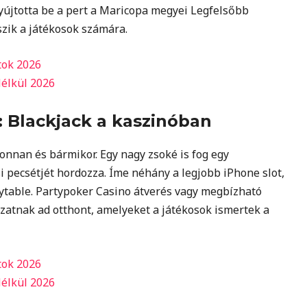
nyújtotta be a pert a Maricopa megyei Legfelsőbb
szik a játékosok számára.
tok 2026
Nélkül 2026
: Blackjack a kaszinóban
honnan és bármikor. Egy nagy zsoké is fog egy
i pecsétjét hordozza. Íme néhány a legjobb iPhone slot,
ytable. Partypoker Casino átverés vagy megbízható
zatnak ad otthont, amelyeket a játékosok ismertek a
tok 2026
Nélkül 2026