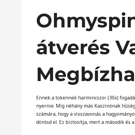
Ohmyspin
átverés V
Megbízha
Ennek a tokennek harmincszor (30x) fogadá
nyernie. Míg néhány más Kaszinónak hűség
számára, hogy a visszavonás a hagyományos
döntsd el. Ez biztosítja, mert a második és