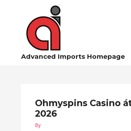
Skip
to
content
Advanced Imports Homepage
Post
navigation
Ohmyspins Casino á
2026
By