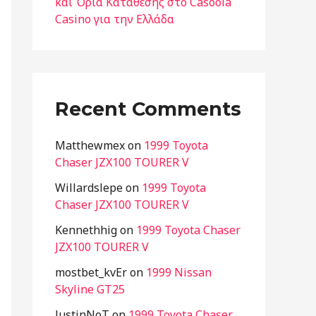
και Όρια Κατάθεσης στο Casoola
Casino για την Ελλάδα
Recent Comments
Matthewmex
on
1999 Toyota
Chaser JZX100 TOURER V
Willardslepe
on
1999 Toyota
Chaser JZX100 TOURER V
Kennethhig
on
1999 Toyota Chaser
JZX100 TOURER V
mostbet_kvEr
on
1999 Nissan
Skyline GT25
JustinNoT
on
1999 Toyota Chaser