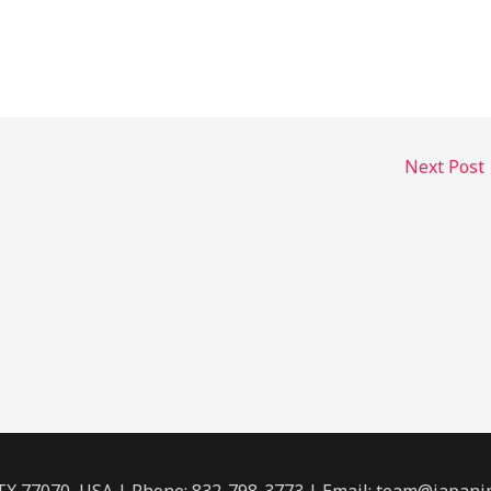
Next Post