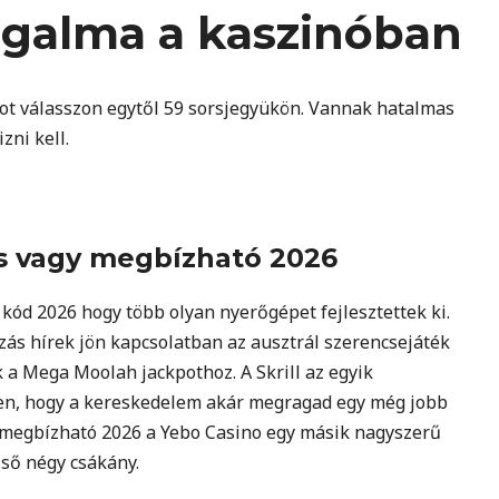
izgalma a kaszinóban
mot válasszon egytől 59 sorsjegyükön. Vannak hatalmas
zni kell.
s vagy megbízható 2026
kód 2026 hogy több olyan nyerőgépet fejlesztettek ki.
zás hírek jön kapcsolatban az ausztrál szerencsejáték
a Mega Moolah jackpothoz. A Skrill az egyik
ben, hogy a kereskedelem akár megragad egy még jobb
 megbízható 2026 a Yebo Casino egy másik nagyszerű
lső négy csákány.