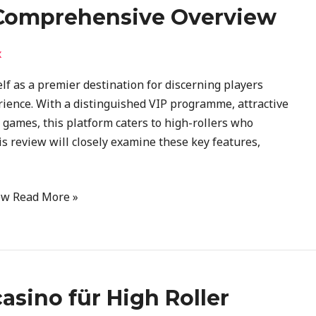
Comprehensive Overview
x
elf as a premier destination for discerning players
ience. With a distinguished VIP programme, attractive
e games, this platform caters to high-rollers who
s review will closely examine these key features,
ew Read More »
asino für High Roller