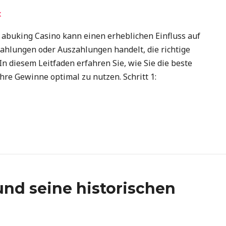
x
 abuking Casino kann einen erheblichen Einfluss auf
zahlungen oder Auszahlungen handelt, die richtige
 In diesem Leitfaden erfahren Sie, wie Sie die beste
e Gewinne optimal zu nutzen. Schritt 1:
und seine historischen