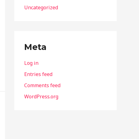
Uncategorized
Meta
Log in
Entries feed
Comments feed
WordPress.org