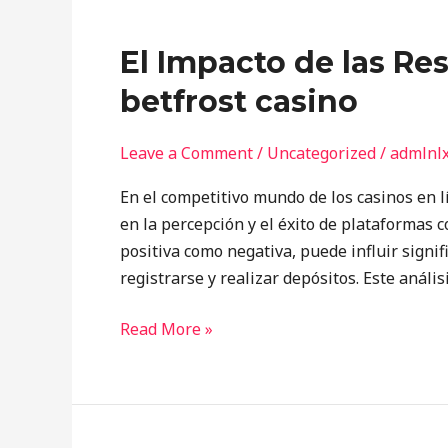
El
El Impacto de las Re
Impacto
betfrost casino
de
las
Leave a Comment
/
Uncategorized
/
admlnl
Reseñas
de
En el competitivo mundo de los casinos en l
Usuarios
en la percepción y el éxito de plataformas c
en
positiva como negativa, puede influir signi
betfrost
registrarse y realizar depósitos. Este análisi
casino
Read More »