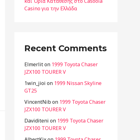
και Όρια Κατάθεσης στο Casoola
Casino για την Ελλάδα
Recent Comments
Elmerlit
on
1999 Toyota Chaser
JZX100 TOURER V
1win_jioi
on
1999 Nissan Skyline
GT25
VincentNib
on
1999 Toyota Chaser
JZX100 TOURER V
Daviditeni
on
1999 Toyota Chaser
JZX100 TOURER V
AlbertKix
on
1999 Toyota Chaser