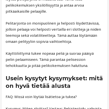
pelikokemuksen yksilöllisyyttä ja antaa arvoa
pitkäaikaisille pelaajille.
Pelitarjonta on monipuolinen ja helposti löydettävissä,
jolloin pelaaja voi helposti vertailla eri slotteja ja niiden
teemoja sekä volatiliteetteja. Tämä auttaa löytämään
omaan pelityyliin sopivia vaihtoehtoja.
Käyttöliittymä tukee nopeaa peliä ja suoraa pääsyä
pelin pelaamiseen. Tämä parantaa pelisession
tehokkuutta ja pitää pelikokemuksen haluttuna.
Usein kysytyt kysymykset: mitä
on hyvä tietää alusta
FAQ: Missä voin löytää lisätietoa ja tukea?
Kysymys: Miten aloittaa? Vastaus: Rekisteröidy, vahvista