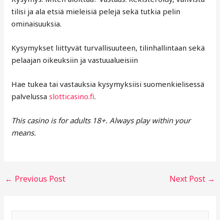
tilisi ja ala etsiä mieleisiä pelejä sekä tutkia pelin
ominaisuuksia.
Kysymykset liittyvät turvallisuuteen, tilinhallintaan sekä
pelaajan oikeuksiin ja vastuualueisiin
Hae tukea tai vastauksia kysymyksiisi suomenkielisessä
palvelussa
slotticasino.fi
.
This casino is for adults 18+. Always play within your
means.
←
Previous Post
Next Post
→