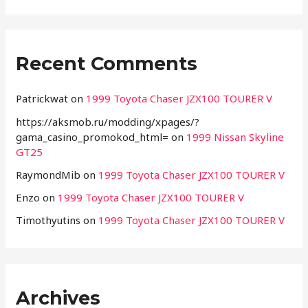
Recent Comments
Patrickwat
on
1999 Toyota Chaser JZX100 TOURER V
https://aksmob.ru/modding/xpages/?
gama_casino_promokod_html=
on
1999 Nissan Skyline
GT25
RaymondMib
on
1999 Toyota Chaser JZX100 TOURER V
Enzo
on
1999 Toyota Chaser JZX100 TOURER V
Timothyutins
on
1999 Toyota Chaser JZX100 TOURER V
Archives