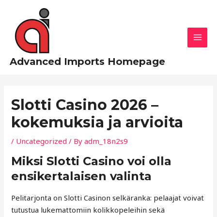
Skip
MAI
to
MEN
content
Advanced Imports Homepage
Post
navigation
Slotti Casino 2026 –
kokemuksia ja arvioita
/
Uncategorized
/ By
adm_18n2s9
Miksi Slotti Casino voi olla
ensikertalaisen valinta
Pelitarjonta on Slotti Casinon selkäranka: pelaajat voivat
tutustua lukemattomiin kolikkopeleihin sekä