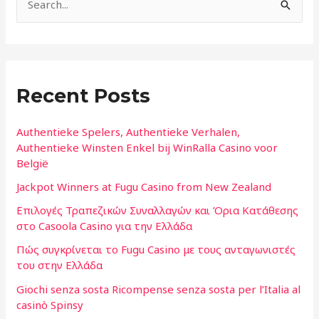
S
e
a
r
Recent Posts
c
h
Authentieke Spelers, Authentieke Verhalen,
f
Authentieke Winsten Enkel bij WinRalla Casino voor
o
België
r
Jackpot Winners at Fugu Casino from New Zealand
:
Επιλογές Τραπεζικών Συναλλαγών και Όρια Κατάθεσης
στο Casoola Casino για την Ελλάδα
Πώς συγκρίνεται το Fugu Casino με τους ανταγωνιστές
του στην Ελλάδα
Giochi senza sosta Ricompense senza sosta per l’Italia al
casinò Spinsy