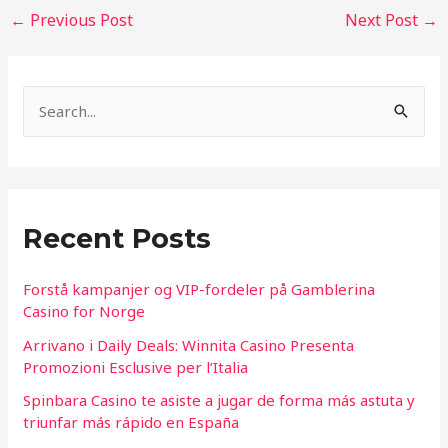
←
Previous Post
Next Post
→
S
e
a
r
Recent Posts
c
h
Forstå kampanjer og VIP-fordeler på Gamblerina
f
Casino for Norge
o
Arrivano i Daily Deals: Winnita Casino Presenta
r
Promozioni Esclusive per l’Italia
:
Spinbara Casino te asiste a jugar de forma más astuta y
triunfar más rápido en España