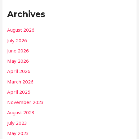
Archives
August 2026
July 2026
June 2026
May 2026
April 2026
March 2026
April 2025
November 2023
August 2023
July 2023
May 2023