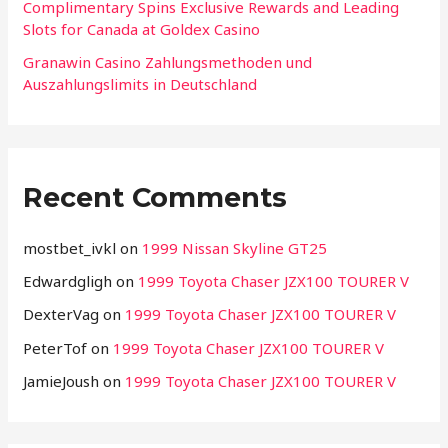
Complimentary Spins Exclusive Rewards and Leading
Slots for Canada at Goldex Casino
Granawin Casino Zahlungsmethoden und
Auszahlungslimits in Deutschland
Recent Comments
mostbet_ivkl
on
1999 Nissan Skyline GT25
Edwardgligh
on
1999 Toyota Chaser JZX100 TOURER V
DexterVag
on
1999 Toyota Chaser JZX100 TOURER V
PeterTof
on
1999 Toyota Chaser JZX100 TOURER V
JamieJoush
on
1999 Toyota Chaser JZX100 TOURER V