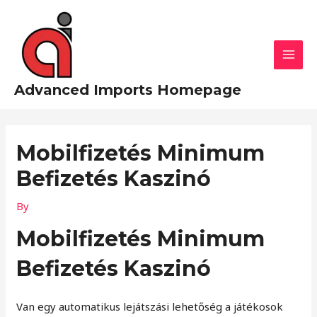
Skip
MAI
to
MEN
content
Advanced Imports Homepage
Post
navigation
Mobilfizetés Minimum
Befizetés Kaszinó
By
Mobilfizetés Minimum
Befizetés Kaszinó
Van egy automatikus lejátszási lehetőség a játékosok