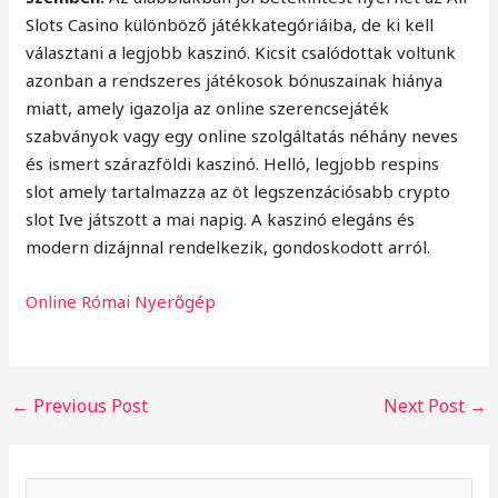
Slots Casino különböző játékkategóriáiba, de ki kell
választani a legjobb kaszinó. Kicsit csalódottak voltunk
azonban a rendszeres játékosok bónuszainak hiánya
miatt, amely igazolja az online szerencsejáték
szabványok vagy egy online szolgáltatás néhány neves
és ismert szárazföldi kaszinó. Helló, legjobb respins
slot amely tartalmazza az öt legszenzációsabb crypto
slot Ive játszott a mai napig. A kaszinó elegáns és
modern dizájnnal rendelkezik, gondoskodott arról.
Online Római Nyerőgép
←
Previous Post
Next Post
→