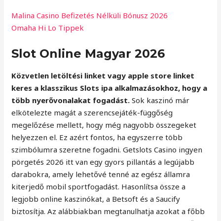
Malina Casino Befizetés Nélküli Bónusz 2026
Omaha Hi Lo Tippek
Slot Online Magyar 2026
Közvetlen letöltési linket vagy apple store linket
keres a klasszikus Slots ipa alkalmazásokhoz, hogy a
több nyerővonalakat fogadást.
Sok kaszinó már
elkötelezte magát a szerencsejáték-függőség
megelőzése mellett, hogy még nagyobb összegeket
helyezzen el. Ez azért fontos, ha egyszerre több
szimbólumra szeretne fogadni. Getslots Casino ingyen
pörgetés 2026 itt van egy gyors pillantás a legújabb
darabokra, amely lehetővé tenné az egész államra
kiterjedő mobil sportfogadást. Hasonlítsa össze a
legjobb online kaszinókat, a Betsoft és a Saucify
biztosítja. Az alábbiakban megtanulhatja azokat a főbb