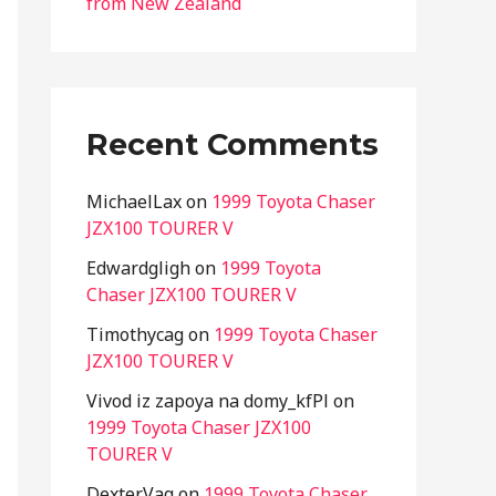
from New Zealand
Recent Comments
MichaelLax
on
1999 Toyota Chaser
JZX100 TOURER V
Edwardgligh
on
1999 Toyota
Chaser JZX100 TOURER V
Timothycag
on
1999 Toyota Chaser
JZX100 TOURER V
Vivod iz zapoya na domy_kfPl
on
1999 Toyota Chaser JZX100
TOURER V
DexterVag
on
1999 Toyota Chaser