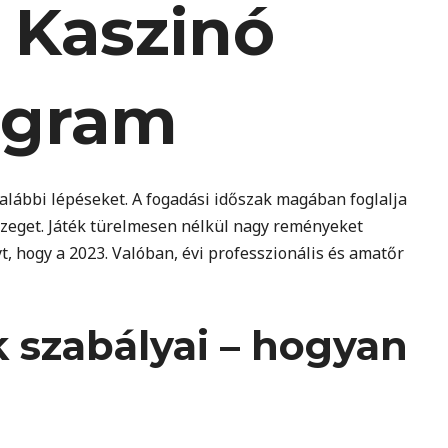
 Kaszinó
ogram
 alábbi lépéseket. A fogadási időszak magában foglalja
 összeget. Játék türelmesen nélkül nagy reményeket
t, hogy a 2023. Valóban, évi professzionális és amatőr
k szabályai – hogyan