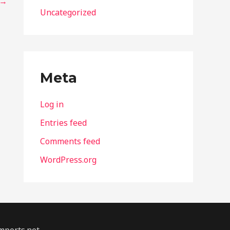
→
Uncategorized
Meta
Log in
Entries feed
Comments feed
WordPress.org