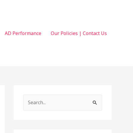
AD Performance
Our Policies | Contact Us
S
e
a
r