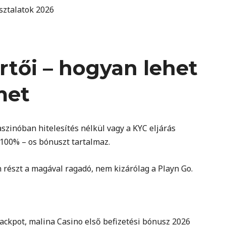
sztalatok 2026
rtői – hogyan lehet
met
zinóban hitelesítés nélkül vagy a KYC eljárás
t 100% – os bónuszt tartalmaz.
n részt a magával ragadó, nem kizárólag a Playn Go.
ckpot, malina Casino első befizetési bónusz 2026