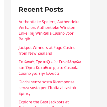
c
Recent Posts
h
Authentieke Spelers, Authentieke
f
Verhalen, Authentieke Winsten
o
Enkel bij WinRalla Casino voor
r
België
:
Jackpot Winners at Fugu Casino
from New Zealand
Επιλογές Τραπεζικών Συναλλαγών
και Όρια Κατάθεσης στο Casoola
Casino για την Ελλάδα
Giochi senza sosta Ricompense
senza sosta per l’Italia al casinò
Spinsy
Explore the Best Jackpots at