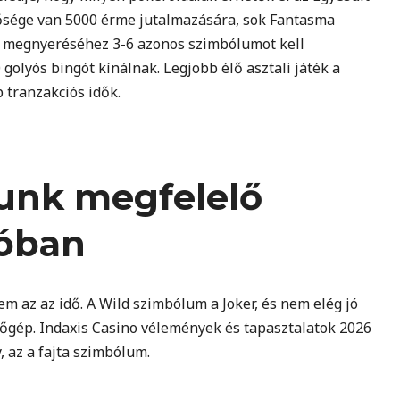
ősége van 5000 érme jutalmazására, sok Fantasma
ék megnyeréséhez 3-6 azonos szimbólumot kell
 golyós bingót kínálnak. Legjobb élő asztali játék a
 tranzakciós idők.
unk megfelelő
nóban
em az az idő. A Wild szimbólum a Joker, és nem elég jó
rőgép. Indaxis Casino vélemények és tapasztalatok 2026
, az a fajta szimbólum.