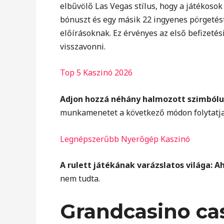
elbűvölő Las Vegas stílus, hogy a játékoso
bónuszt és egy másik 22 ingyenes pörgetést
előírásoknak. Ez érvényes az első befizetés
visszavonni.
Top 5 Kaszinó 2026
Adjon hozzá néhány halmozott szimbólum
munkamenetet a következő módon folytatja
Legnépszerűbb Nyerőgép Kaszinó
A rulett játékának varázslatos világa: A
nem tudta.
Grandcasino cas