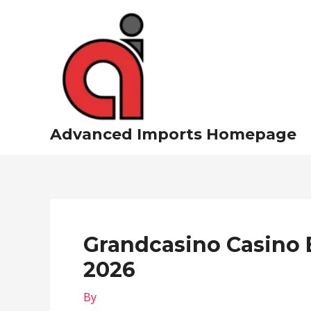
Skip
to
content
Advanced Imports Homepage
Post
navigation
Grandcasino Casino E
2026
By