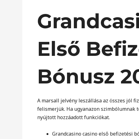
Grandcas
Első Befiz
Bónusz 2
A marsall jelvény leszállása az összes jól f
felismerjük. Ha ugyanazon szimbólumnak töb
nyújtott hozzáadott funkciókat.
Grandcasino casino első befizetési 