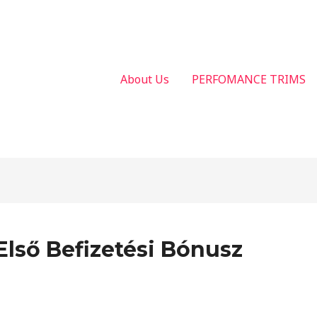
About Us
PERFOMANCE TRIMS
lső Befizetési Bónusz