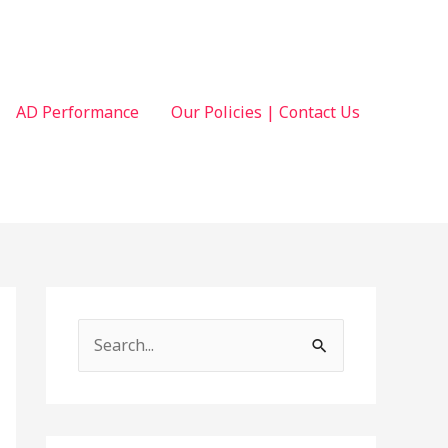
AD Performance
Our Policies | Contact Us
S
e
a
r