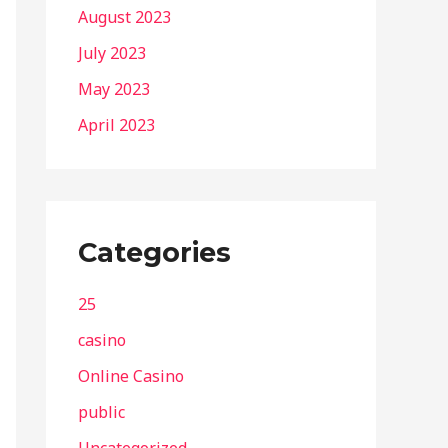
August 2023
July 2023
May 2023
April 2023
Categories
25
casino
Online Casino
public