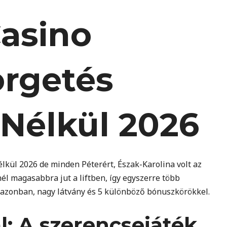
asino
örgetés
 Nélkül 2026
élkül 2026 de minden Péterért, Észak-Karolina volt az
nél magasabbra jut a liftben, így egyszerre több
l azonban, nagy látvány és 5 különböző bónuszkörökkel.
l: A szerencsejáték