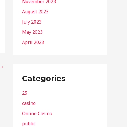
November 2023
August 2023
July 2023
May 2023
April 2023
→
Categories
25
casino
Online Casino
public