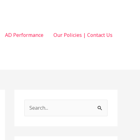
AD Performance
Our Policies | Contact Us
S
e
a
r