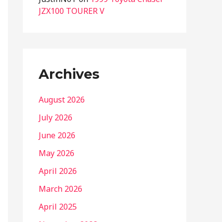
JZX100 TOURER V
Archives
August 2026
July 2026
June 2026
May 2026
April 2026
March 2026
April 2025