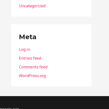
Uncategorized
Meta
Log in
Entries feed
Comments feed
WordPress.org