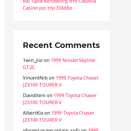
και Όρια Κατάθεσης στο Casoola
Casino για την Ελλάδα
Recent Comments
1win_jioi
on
1999 Nissan Skyline
GT25
VincentNib
on
1999 Toyota Chaser
JZX100 TOURER V
Daviditeni
on
1999 Toyota Chaser
JZX100 TOURER V
AlbertKix
on
1999 Toyota Chaser
JZX100 TOURER V
oformit osago onlain_snEi
on
1999