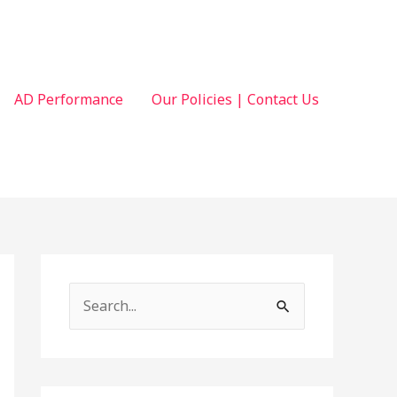
AD Performance
Our Policies | Contact Us
S
e
a
r