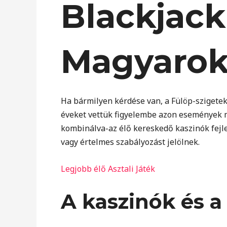
Blackjack
Magyarok
Ha bármilyen kérdése van, a Fülöp-szigete
éveket vettük figyelembe azon események m
kombinálva-az élő kereskedő kaszinók fejl
vagy értelmes szabályozást jelölnek.
Legjobb élő Asztali Játék
A kaszinók és a