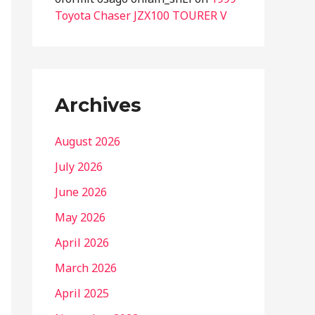
Toyota Chaser JZX100 TOURER V
Archives
August 2026
July 2026
June 2026
May 2026
April 2026
March 2026
April 2025