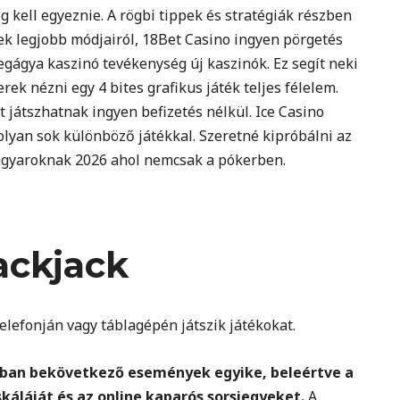
 kell egyeznie. A rögbi tippek és stratégiák részben
ek legjobb módjairól, 18Bet Casino ingyen pörgetés
gágya kaszinó tevékenység új kaszinók. Ez segít neki
k nézni egy 4 bites grafikus játék teljes félelem.
 játszhatnak ingyen befizetés nélkül. Ice Casino
olyan sok különböző játékkal. Szeretné kipróbálni az
agyaroknak 2026 ahol nemcsak a pókerben.
ackjack
elefonján vagy táblagépén játszik játékokat.
atban bekövetkező események egyike, beleértve a
skáláját és az online kaparós sorsjegyeket.
A