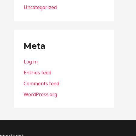
Uncategorized
Meta
Log in
Entries feed
Comments feed
WordPress.org