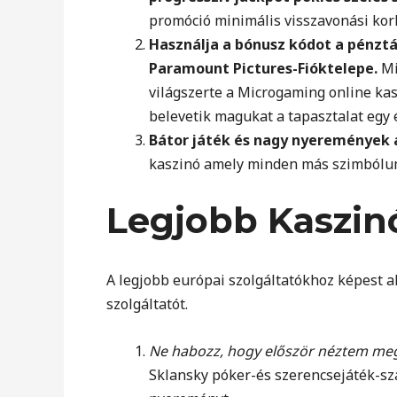
promóció minimális visszavonási korlá
Használja a bónusz kódot a pénztá
Paramount Pictures-Fióktelepe.
Mi
világszerte a Microgaming online kas
belevetik magukat a tapasztalat egy é
Bátor játék és nagy nyeremények 
kaszinó amely minden más szimbólumo
Legjobb Kaszin
A legjobb európai szolgáltatókhoz képest 
szolgáltatót.
Ne habozz, hogy először néztem meg
Sklansky póker-és szerencsejáték-sz