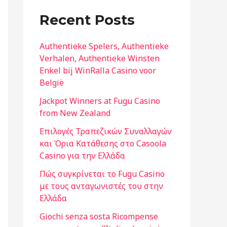
c
Recent Posts
h
Authentieke Spelers, Authentieke
f
Verhalen, Authentieke Winsten
o
Enkel bij WinRalla Casino voor
r
België
:
Jackpot Winners at Fugu Casino
from New Zealand
Επιλογές Τραπεζικών Συναλλαγών
και Όρια Κατάθεσης στο Casoola
Casino για την Ελλάδα
Πώς συγκρίνεται το Fugu Casino
με τους ανταγωνιστές του στην
Ελλάδα
Giochi senza sosta Ricompense