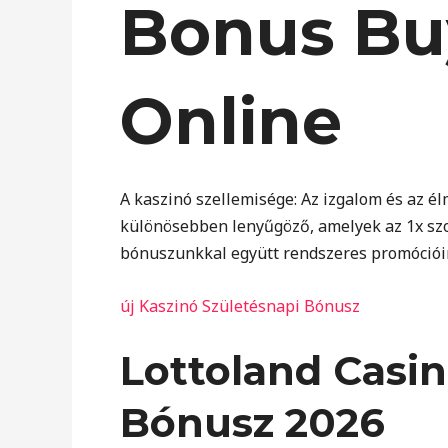
Bonus Bu
Online
A kaszinó szellemisége: Az izgalom és az 
különösebben lenyűgöző, amelyek az 1x szor
bónuszunkkal együtt rendszeres promócióin
új Kaszinó Születésnapi Bónusz
Lottoland Casin
Bónusz 2026