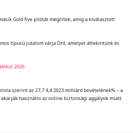
ásik Gold five pilótát megöltek, amíg a kiválasztott
mos típusú jutalom várja Önt, amelyet áttekintünk és
Nélkül 2026
tista szerint az 27,7 4,4 2023 milliárd bevételének% – a
karják használni az online biztonsági aggályok miatt.